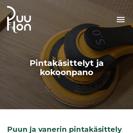
AVAA VAL
Pintakäsittelyt ja
kokoonpano
Puun ja vanerin pintakäsittely