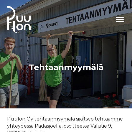
AVAA VAL
Tehtaanmyymälä
Puulon Oy tehtaanmyymälä sijaitsee tehtaamme
yhteydessä Padasjoella, osoitteessa Valutie 9,