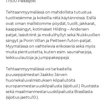
17500 Padasjoki.
Tehtaanmyymälässä on mahdollista tutustua
tuotteisiimme ja kokeilla niitä käytännössä. Esillä
ovat oman mallistomme pöydät, tuolit, jakkarat,
kaappisängyt, kotimaiset Hilding – Andersen
patjat, lasivitriinit ja modulihyllyt sekä Nukkuvillen
sängyt ja Porin Villan ja Peitteen futon-patjat.
Myymälässä on vaihtelevia erikoiseriä sekä myös
muita pientuotetta, kuten esim. saunaharjoja,
leikkuulautoja ja jumppakeppejä.
Tehtaanmyymälässä voi tarkastella
puuseppämestari Jaakko Järven
huonekaluvalmistuksen kilpailutöitä
europanmestaruuskilpailusta (sijoitus1.) Ruotsista
sekä maailmanmestaruuskilpailusta Brasiliasta
(sijoitus jaettu10.).