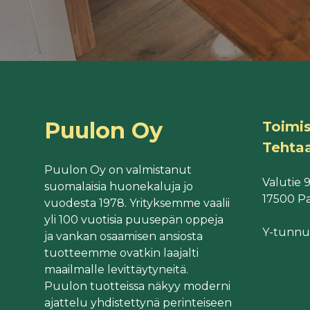
Puulon Oy
Toimis
Tehta
Puulon Oy on valmistanut
Valutie 
suomalaisia huonekaluja jo
17500 Pa
vuodesta 1978. Yrityksemme vaalii
yli 100 vuotisia puusepän oppeja
Y-tunnu
ja vankan osaamisen ansiosta
tuotteemme ovatkin laajalti
maailmalle levittäytyneitä.
Puulon tuotteissa näkyy moderni
ajattelu yhdistettynä perinteiseen