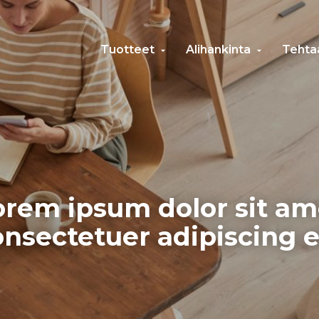
Tuotteet
Alihankinta
Tehta
Avaa
Avaa
alavalikko
alavalikko
orem ipsum dolor sit am
nsectetuer adipiscing e