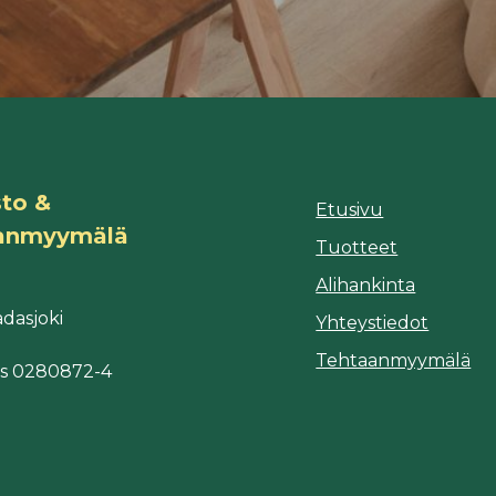
to &
Etusivu
anmyymälä
Tuotteet
Alihankinta
9
dasjoki
Yhteystiedot
Tehtaanmyymälä
s 0280872-4