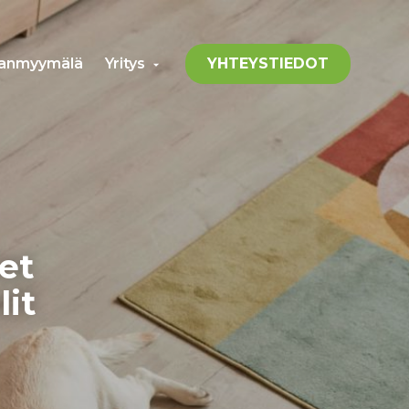
YHTEYSTIEDOT
anmyymälä
Yritys
Avaa
alavalikko
et
lit