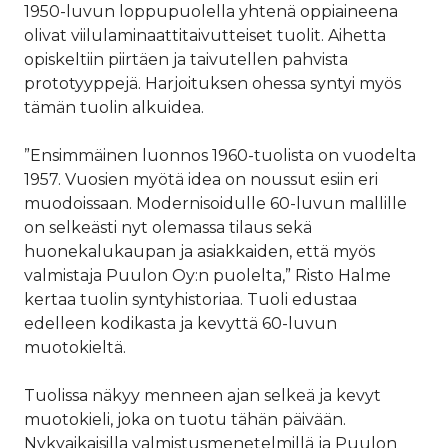
1950-luvun loppupuolella yhtenä oppiaineena
olivat viilulaminaattitaivutteiset tuolit. Aihetta
opiskeltiin piirtäen ja taivutellen pahvista
prototyyppejä. Harjoituksen ohessa syntyi myös
tämän tuolin alkuidea.
”Ensimmäinen luonnos 1960-tuolista on vuodelta
1957. Vuosien myötä idea on noussut esiin eri
muodoissaan. Modernisoidulle 60-luvun mallille
on selkeästi nyt olemassa tilaus sekä
huonekalukaupan ja asiakkaiden, että myös
valmistaja Puulon Oy:n puolelta,” Risto Halme
kertaa tuolin syntyhistoriaa. Tuoli edustaa
edelleen kodikasta ja kevyttä 60-luvun
muotokieltä.
Tuolissa näkyy menneen ajan selkeä ja kevyt
muotokieli, joka on tuotu tähän päivään.
Nykyaikaisilla valmistusmenetelmillä ja Puulon