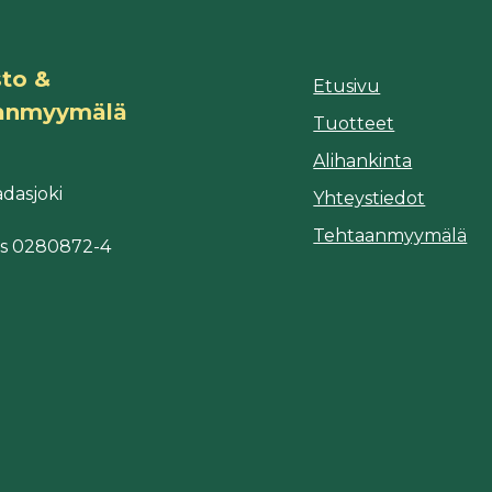
to &
Etusivu
anmyymälä
Tuotteet
Alihankinta
9
dasjoki
Yhteystiedot
Tehtaanmyymälä
s 0280872-4