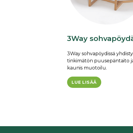
3Way sohvapöyd
3Way sohvapöydissä yhdist
tinkimätön puusepäntaito j
kaunis muotoilu.
LUE LISÄÄ