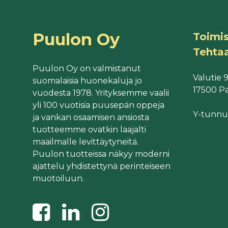
Puulon Oy
Toimis
Tehta
Puulon Oy on valmistanut
Valutie 
suomalaisia huonekaluja jo
17500 Pa
vuodesta 1978. Yrityksemme vaalii
yli 100 vuotisia puusepän oppeja
Y-tunnu
ja vankan osaamisen ansiosta
tuotteemme ovatkin laajalti
maailmalle levittäytyneitä.
Puulon tuotteissa näkyy moderni
ajattelu yhdistettynä perinteiseen
muotoiluun.