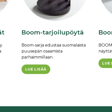
ät
Boom-tarjoilupöytä
Boo
yy
Boom-sarja edustaa suomalaista
BOOM- 
a
puusepän osaamista
näyttä
parhaimmillaan.
LUE 
LUE LISÄÄ