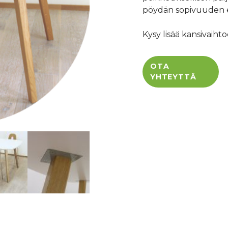
pöydän sopivuuden eriko
Kysy lisää kansivaiht
OTA
YHTEYTTÄ