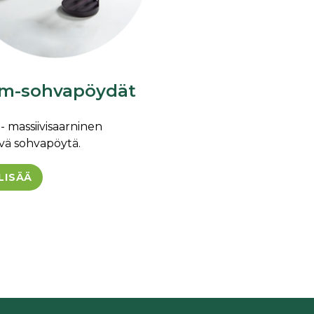
m-sohvapöydät
massiivisaarninen
vä sohvapöytä.
LISÄÄ