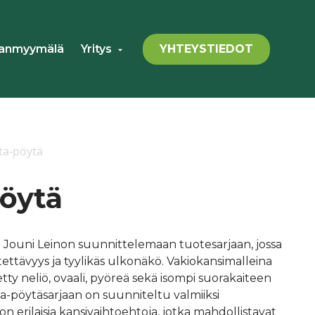
YHTEYSTIEDOT
anmyymälä
Yritys
Avaa
alavalikko
ta-pöytä
öytä
Jouni Leinon suunnittelemaan tuotesarjaan, jossa
ettävyys ja tyylikäs ulkonäkö. Vakiokansimalleina
etty neliö, ovaali, pyöreä sekä isompi suorakaiteen
a-pöytäsarjaan on suunniteltu valmiiksi
on erilaisia kansivaihtoehtoja, jotka mahdollistavat