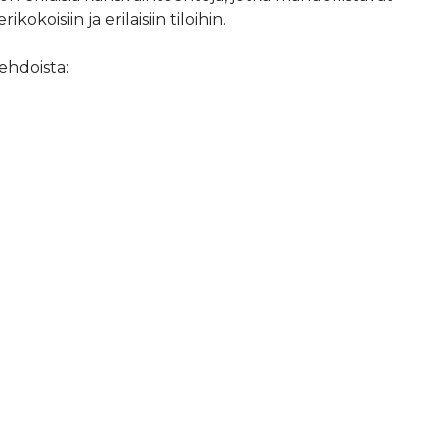
koisiin ja erilaisiin tiloihin.
oehdoista: